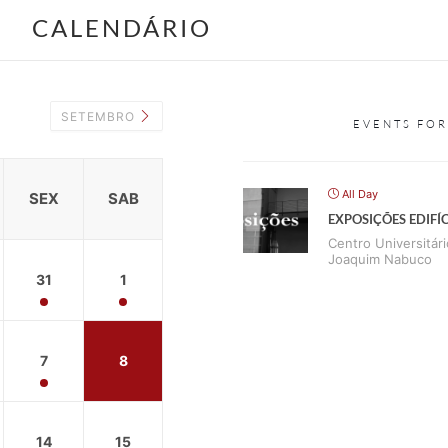
CALENDÁRIO
SETEMBRO
EVENTS FO
All Day
SEX
SAB
EXPOSIÇÕES EDIF
Centro Universitári
Joaquim Nabuco
31
1
7
8
14
15