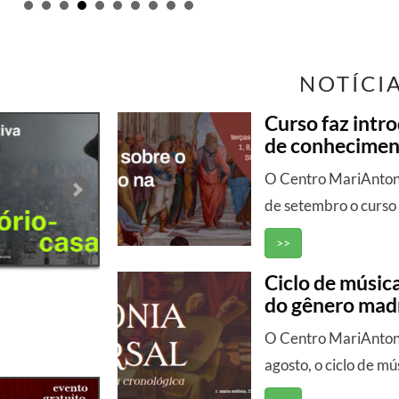
NOTÍCI
Curso faz intr
de conheciment
O Centro MariAntonia
de setembro o curso 
>>
Ciclo de música
do gênero madr
O Centro MariAntonia
agosto, o ciclo de mús