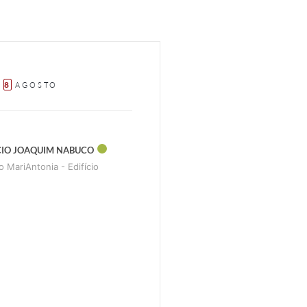
8
R
AGOSTO
ÍCIO JOAQUIM NABUCO
o MariAntonia - Edifício