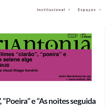
Institucional
Espaços
ra” e “As noites seguida de debate
, “Poeira” e “As noites seguida