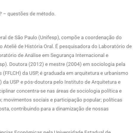
sil? – questões de método.
eral de São Paulo (Unifesp), compõe a coordenação do
Ateliê de História Oral. É pesquisadora do Laboratório de
ratório de Análise em Segurança Internacional e
p). Doutora (2012) e mestre (2004) em sociologia pela
as (FFLCH) da USP, é graduada em arquitetura e urbanismo
 da USP e pós-doutora pelo Instituto de Arquitetura e
plinar concentra-se nas áreas de sociologia política e
; movimentos sociais e participação popular; políticas
posta, contribuindo para a dinamização de nossas
ncias Econômicas pela Universidade Estadual de