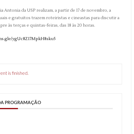
 Antonia da USP realizam, a partir de 17 de novembro, a
uais e gratuitos trazem roteiristas e cineastas para discutir a
pre às terças e quintas-feiras, das 18 às 20 horas.
rms.gle/ygUc8Z17MpkH8sku5
nt is finished.
 DA PROGRAMAÇÃO