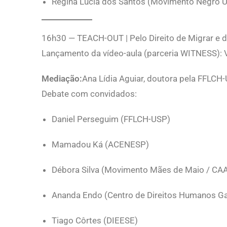
Regina Lúcia dos Santos (Movimento Negro 
16h30 — TEACH-OUT | Pelo Direito de Migrar e
Lançamento da vídeo-aula (parceria WITNESS): V
Mediação:
Ana Lídia Aguiar, doutora pela FFLCH
Debate com convidados:
Daniel Perseguim (FFLCH-USP)
Mamadou Ká (ACENESP)
Débora Silva (Movimento Mães de Maio / CAA
Ananda Endo (Centro de Direitos Humanos Ga
Tiago Côrtes (DIEESE)