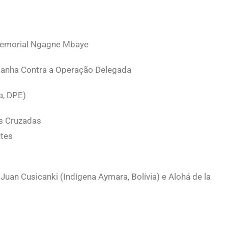
 Memorial Ngagne Mbaye
anha Contra a Operação Delegada
a, DPE)
as Cruzadas
ntes
uan Cusicanki (Indígena Aymara, Bolívia) e Alohá de la