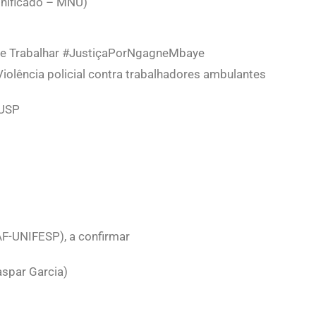
Unificado – MNU)
 de Trabalhar #JustiçaPorNgagneMbaye
iolência policial contra trabalhadores ambulantes
-USP
F-UNIFESP), a confirmar
spar Garcia)