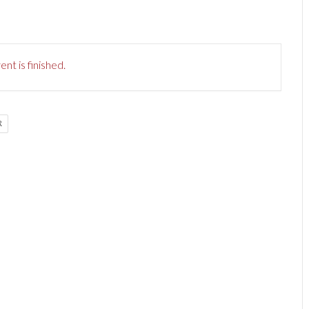
nt is finished.
R