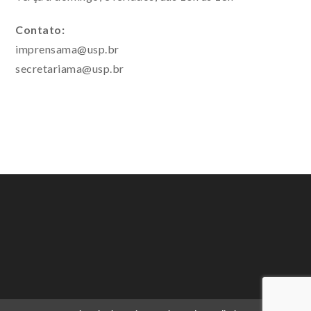
Contato:
imprensama@usp.br
secretariama@usp.br