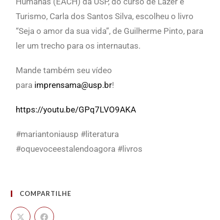
Humanas (EACH) da USP, do curso de Lazer e
Turismo, Carla dos Santos Silva, escolheu o livro
“Seja o amor da sua vida”, de Guilherme Pinto, para
ler um trecho para os internautas.
Mande também seu vídeo
para
imprensama@usp.br
!
https://youtu.be/GPq7LVO9AKA
#mariantoniausp #literatura
#oquevoceestalendoagora #livros
COMPARTILHE