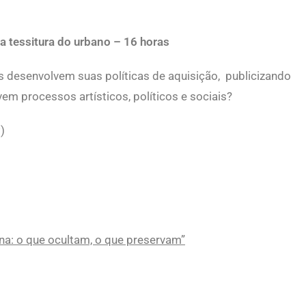
 na tessitura do urbano – 16 horas
 desenvolvem suas políticas de aquisição, publicizando
m processos artísticos, políticos e sociais?
)
na: o que ocultam, o que preservam”