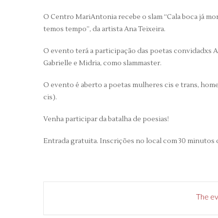
O Centro MariAntonia recebe o slam “Cala boca já mo
temos tempo”, da artista Ana Teixeira.
O evento terá a participação das poetas convidadxs A
Gabrielle e Midria, como slammaster.
O evento é aberto a poetas mulheres cis e trans, hom
cis).
Venha participar da batalha de poesias!
Entrada gratuita. Inscrições no local com 30 minutos
The eve